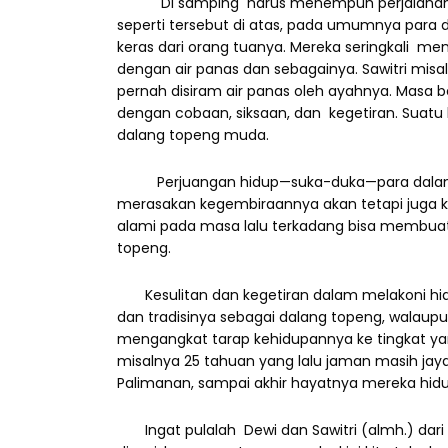
Di samping harus menempuh perjalanan spri
seperti tersebut di atas, pada umumnya para 
keras dari orang tuanya. Mereka seringkali meng
dengan air panas dan sebagainya. Sawitri mi
pernah disiram air panas oleh ayahnya. Masa
dengan cobaan, siksaan, dan kegetiran. Suatu 
dalang topeng muda.
Perjuangan hidup—suka-duka—para dalang t
merasakan kegembiraannya akan tetapi juga 
alami pada masa lalu terkadang bisa membuat h
topeng.
Kesulitan dan kegetiran dalam melakoni hidu
dan tradisinya sebagai dalang topeng, walaupu
mengangkat tarap kehidupannya ke tingkat yan
misalnya 25 tahuan yang lalu jaman masih jaya
Palimanan, sampai akhir hayatnya mereka hid
Ingat pulalah Dewi dan Sawitri (almh.) dari lo