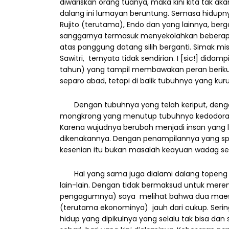
diwariskan orang tuanya, maka kini kita tak ak
dalang ini lumayan beruntung. Semasa hidupn
Rujito (terutama), Endo dan yang lainnya, b
sanggarnya termasuk menyekolahkan beberapa 
atas panggung datang silih berganti. Simak misa
Sawitri, ternyata tidak sendirian. I [sic!] dida
tahun) yang tampil membawakan peran beriku
separo abad, tetapi di balik tubuhnya yang kur
Dengan tubuhnya yang telah keriput, dengan 
mongkrong yang menutup tubuhnya kedodoran mi
Karena wujudnya berubah menjadi insan yang la
dikenakannya. Dengan penampilannya yang sp
kesenian itu bukan masalah keayuan wadag sem
Hal yang sama juga dialami dalang topeng lai
lain-lain. Dengan tidak bermaksud untuk meren
pengagumnya) saya melihat bahwa dua maestro
(terutama ekonominya) jauh dari cukup. Serin
hidup yang dipikulnya yang selalu tak bisa dan