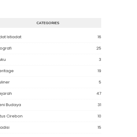
CATEGORIES
dat Istiadat
16
iografi
25
uku
3
eritage
19
uliner
5
ejarah
47
eni Budaya
31
itus Cirebon
10
radisi
15