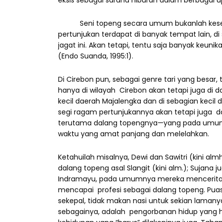
eksis sebagai sarana hiburan dalam berbagai 
Seni topeng secara umum bukanlah kesenian
pertunjukan terdapat di banyak tempat lain, di
jagat ini. Akan tetapi, tentu saja banyak keuni
(Endo Suanda, 1995:1).
Di Cirebon pun, sebagai genre tari yang besar,
hanya di wilayah Cirebon akan tetapi juga di 
kecil daerah Majalengka dan di sebagian kecil d
segi ragam pertunjukannya akan tetapi juga 
terutama dalang topengnya—yang pada umumn
waktu yang amat panjang dan melelahkan.
Ketahuilah misalnya, Dewi dan Sawitri (kini almh
dalang topeng asal Slangit (kini alm.); Sujana 
Indramayu, pada umumnya mereka mencerita
mencapai profesi sebagai dalang topeng. Puas
sekepal, tidak makan nasi untuk sekian laman
sebagainya, adalah pengorbanan hidup yang ha