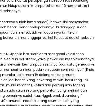
amanya di habitat pertopengan Cirebon tak sebanding
umur hidup dalam “mempertahankan” (memproteksi)
diterimanya.
narnya sudah lama terjadi), bahwa kini masyarakat
dah benar-benar melupakannya. Ia dianggap sudah
mpuan dan mensubsidi kehidupannya kini telah
ng berkenan menanggapnya, hal tersebut adalah sebuah
k. Apabila kita “Berbicara mengenai kelestarian,
an oleh dua hal utama, yakni pewarisan kesenimanannya
sa mewarisi kemampuan seninya (dari satu generasi ke
isa memberi jaminan pada kehidupan senimannya.” (Endo
eng mereka lebih memilih dalang-dalang muda.
leh jadi benar: Yang sekarang makin berkurang itu
asi muda kemarin). Ketika ada pertunjukan topeng
dian ada salah seorang penonton yang melihat dan
ang penarinya sudah tua. Nggak enak dipandang!”
mur 40-tahunan. Padahal orang seumur ialah yang