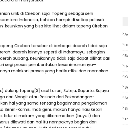
upacara di masyarakat.
 unik di Cirebon saja. Topeng sebagai seni
 seantero Indonesia, bahkan hampir di setiap pelosok
kan-keunikan yang bisa kita lihat dalam topeng Cirebon.
A
B
 topeng Cirebon tersebar di berbagai daerah tidak saja
daerah-daerah lainnya seperti di Indramayu, sebagian
B
aerah Subang. Keunikannya tidak saja dapat dilihat dari
dari segi proses pembentukan kesenimanannya—
H
ya melakoni proses yang berliku-liku dan memakan
K
S
.) dalang topeng[3] asal Losari; Suteja, Suparta, Sujaya
juga dari Slangit atau Rasinah dari Pekandangan-
S
kan hal yang sama tentang bagaimana pengalaman
S
a Senin-Kamis, mati geni, makan hanya nasi ketan
ya, tidur di makam yang dikeramatkan (buyut) dan
T
rus dilewati dan hal itu nampaknya bagian dari