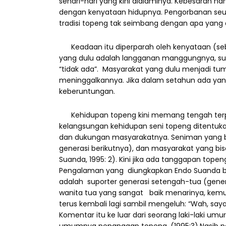
sehari-hari yang kini dialaminya. Kebesaran n
dengan kenyataan hidupnya. Pengorbanan se
tradisi topeng tak seimbang dengan apa yang 
Keadaan itu diperparah oleh kenyataan (sebe
yang dulu adalah langganan manggungnya, su
“tidak ada”. Masyarakat yang dulu menjadi tu
meninggalkannya. Jika dalam setahun ada ya
keberuntungan.
Kehidupan topeng kini memang tengah terpuru
kelangsungan kehidupan seni topeng ditentuk
dan dukungan masyarakatnya. Seniman yang bi
generasi berikutnya), dan masyarakat yang b
Suanda, 1995: 2). Kini jika ada tanggapan top
Pengalaman yang diungkapkan Endo Suanda bo
adalah suporter generasi setengah-tua (gener
wanita tua yang sangat baik menarinya, kemu
terus kembali lagi sambil mengeluh: “Wah, say
Komentar itu ke luar dari seorang laki-laki u