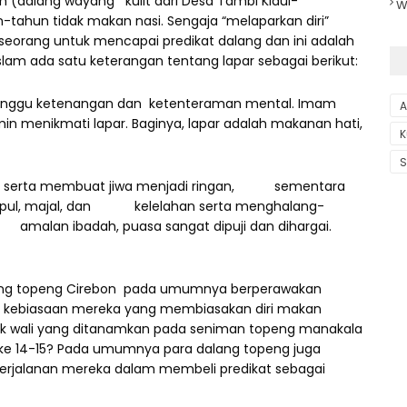
m (dalang wayang kulit dari Desa Tambi Kidul-
W
n-tahun tidak makan nasi. Sengaja “melaparkan diri”
eorang untuk mencapai predikat dalang dan ini adalah
Islam ada satu keterangan tentang lapar sebagai berikut:
anggu ketenangan dan ketenteraman mental. Imam
A
n menikmati lapar. Baginya, lapar adalah makanan hati,
K
S
serta membuat jiwa menjadi ringan, sementara
umpul, majal, dan kelelahan serta menghalang-
a amalan ibadah, puasa sangat dipuji dan dihargai.
g topeng Cirebon pada umumnya berperawakan
atau kebiasaan mereka yang membiasakan diri makan
jejak wali yang ditanamkan pada seniman topeng manakala
ke 14-15? Pada umumnya para dalang topeng juga
erjalanan mereka dalam membeli predikat sebagai