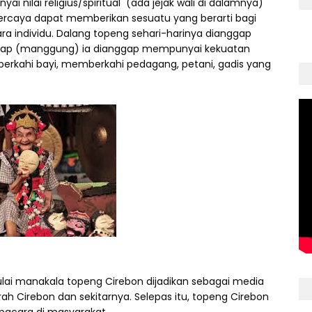
nilai religius/spiritual (ada jejak wali di dalamnya)
percaya dapat memberikan sesuatu yang berarti bagi
a individu. Dalang topeng sehari-harinya dianggap
ggap (manggung) ia dianggap mempunyai kekuatan
erkahi bayi, memberkahi pedagang, petani, gadis yang
 manakala topeng Cirebon dijadikan sebagai media
ah Cirebon dan sekitarnya. Selepas itu, topeng Cirebon