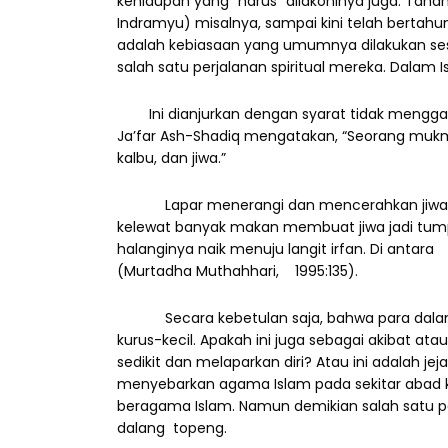
kehidupan yang “harus” dilakoninya juga. Taha
Indramyu) misalnya, sampai kini telah bertahu
adalah kebiasaan yang umumnya dilakukan ses
salah satu perjalanan spiritual mereka. Dalam 
Ini dianjurkan dengan syarat tidak mengg
Ja’far Ash-Shadiq mengatakan, “Seorang mukmi
kalbu, dan jiwa.”
Lapar menerangi dan mencerahkan jiwa 
kelewat banyak makan membuat jiwa jadi t
halanginya naik menuju langit irfan. Di antar
(Murtadha Muthahhari, 1995:135).
Secara kebetulan saja, bahwa para dalan
kurus-kecil. Apakah ini juga sebagai akibat 
sedikit dan melaparkan diri? Atau ini adalah 
menyebarkan agama Islam pada sekitar abad 
beragama Islam. Namun demikian salah satu p
dalang topeng.