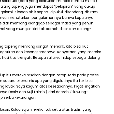
ritual (cara yang dilakukan mereka berbau mistik)
dalang topeng juga mendapat “pelajaran” yang cukup
alami siksaan pisik seperti dipukul, ditendang, disiram
salnya, menuturkan pengalamannya bahwa kepalanya
 belajar memang dianggap sebagai masa yang penuh
hal yang mungkin kini tak pernah dilakukan dalang-
openg memang sangat menarik. Kita bisa ikut
kegetiran dan kesengsaraannya. Kenyataan yang mereka
ati kita trenyuh. Betapa sulitnya hidup sebagai dalang
p itu mereka rasakan dengan tetap setia pada profesi
n secara ekonomis apa yang digelutinya itu tak bisa
g layak. Saya kagum atas kesetiaannya. Ingat-ingatlah
nya Dasih dan Suji (almh.) dari daerah Ciluwung-
up serba kekurangan.
sari. Kalau saja mereka tak setia atas tradisi yang