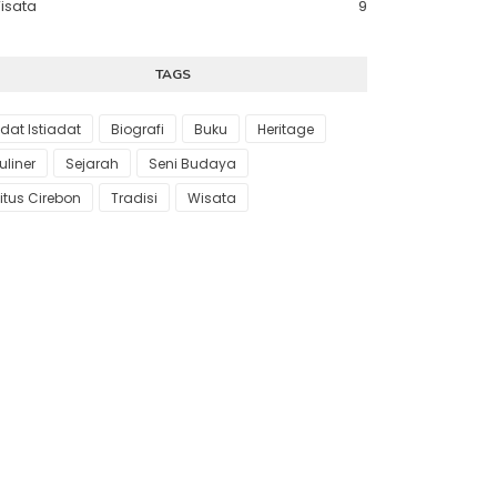
isata
9
TAGS
dat Istiadat
Biografi
Buku
Heritage
uliner
Sejarah
Seni Budaya
itus Cirebon
Tradisi
Wisata