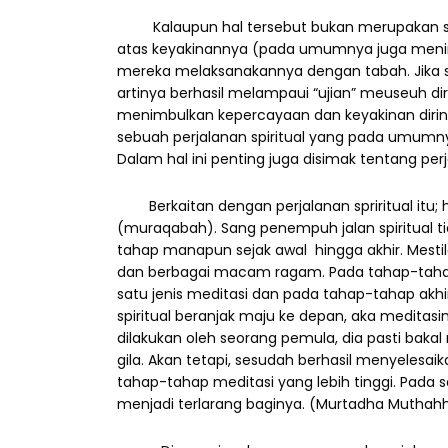
Kalaupun hal tersebut bukan merupakan sua
atas keyakinannya (pada umumnya juga meniru
mereka melaksanakannya dengan tabah. Jika se
artinya berhasil melampaui “ujian” meuseuh dir
menimbulkan kepercayaan dan keyakinan diriny
sebuah perjalanan spiritual yang pada umumnya
Dalam hal ini penting juga disimak tentang perj
Berkaitan dengan perjalanan spriritual itu; 
(muraqabah). Sang penempuh jalan spiritual 
tahap manapun sejak awal hingga akhir. Mesti
dan berbagai macam ragam. Pada tahap-tahap 
satu jenis meditasi dan pada tahap-tahap akhir
spiritual beranjak maju ke depan, aka meditas
dilakukan oleh seorang pemula, dia pasti ba
gila. Akan tetapi, sesudah berhasil menyeles
tahap-tahap meditasi yang lebih tinggi. Pada 
menjadi terlarang baginya. (Murtadha Muthahha