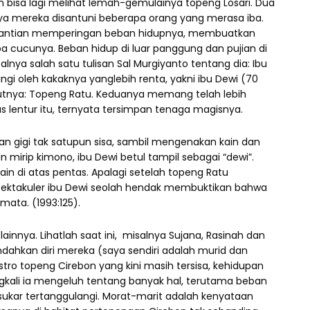
an bisa lagi melihat lemah-gemulainya topeng Losari. Dua
ya mereka disantuni beberapa orang yang merasa iba.
ergantian memperingan beban hidupnya, membuatkan
cucunya. Beban hidup di luar panggung dan pujian di
lnya salah satu tulisan Sal Murgiyanto tentang dia: Ibu
mpingi oleh kakaknya yanglebih renta, yakni ibu Dewi (70
tnya: Topeng Ratu. Keduanya memang telah lebih
us lentur itu, ternyata tersimpan tenaga magisnya.
gigi tak satupun sisa, sambil mengenakan kain dan
rip kimono, ibu Dewi betul tampil sebagai “dewi”.
in di atas pentas. Apalagi setelah topeng Ratu
ektakuler ibu Dewi seolah hendak membuktikan bahwa
ata. (1993:125).
nnya. Lihatlah saat ini, misalnya Sujana, Rasinah dan
dahkan diri mereka (saya sendiri adalah murid dan
 topeng Cirebon yang kini masih tersisa, kehidupan
gkali ia mengeluh tentang banyak hal, terutama beban
 sukar tertanggulangi. Morat-marit adalah kenyataan