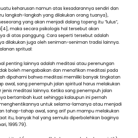
tu keharusan namun atas kesadarannya sendiri dan
 langkah-langkah yang dilakukan orang tuanya),
seorang yang akan menjadi dalang topeng itu “lulus”,
i[4], maka secara psikologis hal tersebut akan
a di atas panggung. Cara seperti tersebut adalah
 dilakukan juga oleh seniman-seniman tradisi lainnya.
alanan spritual:
hal penting lainnya adalah meditasi atau perenungan
tidak boleh mengabaikan dan menafikan meditasi pada
lah dipahami bahwa meditasi memiliki banyak tingkatan
awal, sang penempuh jalan spiritual harus melakukan
 jenis meditasi lainnya. Ketika sang penempuh jalan
inya bertambah kuat sehingga kalaupun ini pernah
kal menghentikannya untuk selama-lamanya atau menjadi
aikan tahap-tahap awal, sang arif pun mampu melakukan
saat itu, banyak hal yang semula diperbolehkan baginya
ri, 1995:79).