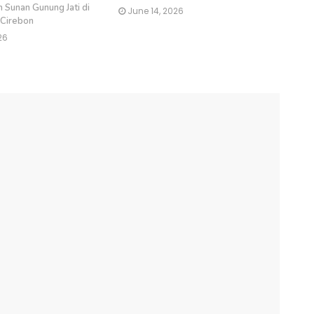
 Sunan Gunung Jati di
June 14, 2026
 Cirebon
26