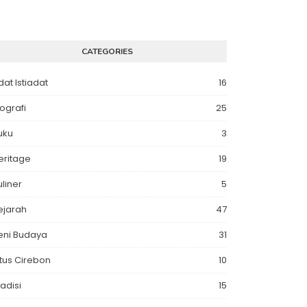
CATEGORIES
dat Istiadat
16
iografi
25
uku
3
eritage
19
uliner
5
ejarah
47
eni Budaya
31
itus Cirebon
10
radisi
15