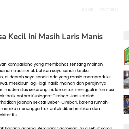
HOME
FEATURES
 Kecil Ini Masih Laris Manis
l kawan kompasiana yang membahas tentang mainan
ainan tradisional. bahkan saya sendiri ketika
on, di daerah saya sendiri ada yang masih memproduksi
awa. meskipun lagi-lagi, nasib mainan dan perajinnya
an modernitas sekarang ini. Ide untuk menggali informasi
k-balik antara Kuningan-Cirebon. Jadi setelah
atikan jalanan sekitar Beber-Cirebon. karena rumah-
g mereka menunggu truk untuk diberihentikan dan
itar itu.
bak kacang goreng. Perangkat gamelan itu disebut saron,