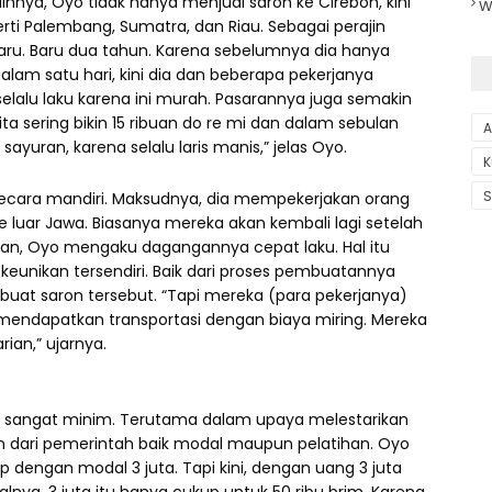
nnya, Oyo tidak hanya menjual saron ke Cirebon, kini
W
ti Palembang, Sumatra, dan Riau. Sebagai perajin
aru. Baru dua tahun. Karena sebelumnya dia hanya
alam satu hari, kini dia dan beberapa pekerjanya
lalu laku karena ini murah. Pasarannya juga semakin
 sering bikin 15 ribuan do re mi dan dalam sebulan
A
sayuran, karena selalu laris manis,” jelas Oyo.
K
S
ecara mandiri. Maksudnya, dia mempekerjakan orang
luar Jawa. Biasanya mereka akan kembali lagi setelah
antan, Oyo mengaku dagangannya cepat laku. Hal itu
 keunikan tersendiri. Baik dari proses pembuatannya
at saron tersebut. “Tapi mereka (para pekerjanya)
an mendapatkan transportasi dengan biaya miring. Mereka
ian,” ujarnya.
ih sangat minim. Terutama dalam upaya melestarikan
n dari pemerintah baik modal maupun pelatihan. Oyo
 dengan modal 3 juta. Tapi kini, dengan uang 3 juta