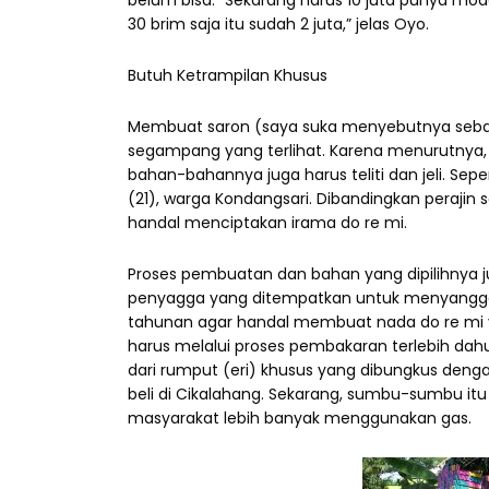
belum bisa. “Sekarang harus 10 juta punya moda
30 brim saja itu sudah 2 juta,” jelas Oyo.
Butuh Ketrampilan Khusus
Membuat saron (saya suka menyebutnya sebaga
segampang yang terlihat. Karena menurutnya,
bahan-bahannya juga harus teliti dan jeli. Se
(21), warga Kondangsari. Dibandingkan peraji
handal menciptakan irama do re mi.
Proses pembuatan dan bahan yang dipilihnya j
penyagga yang ditempatkan untuk menyangga
tahunan agar handal membuat nada do re mi ya
harus melalui proses pembakaran terlebih dahu
dari rumput (eri) khusus yang dibungkus den
beli di Cikalahang. Sekarang, sumbu-sumbu itu
masyarakat lebih banyak menggunakan gas.