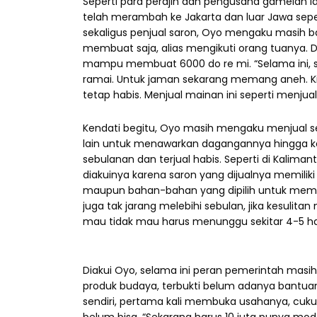
Seperti para perajin dan pengusaha gamelan lai
telah merambah ke Jakarta dan luar Jawa seper
sekaligus penjual saron, Oyo mengaku masih b
membuat saja, alias mengikuti orang tuanya. D
mampu membuat 6000 do re mi. “Selama ini, se
ramai. Untuk jaman sekarang memang aneh. Kita
tetap habis. Menjual mainan ini seperti menjual 
Kendati begitu, Oyo masih mengaku menjual s
lain untuk menawarkan dagangannya hingga ke 
sebulanan dan terjual habis. Seperti di Kalim
diakuinya karena saron yang dijualnya memiliki
maupun bahan-bahan yang dipilih untuk membu
juga tak jarang melebihi sebulan, jika kesulit
mau tidak mau harus menunggu sekitar 4-5 har
Diakui Oyo, selama ini peran pemerintah mas
produk budaya, terbukti belum adanya bantua
sendiri, pertama kali membuka usahanya, cukup