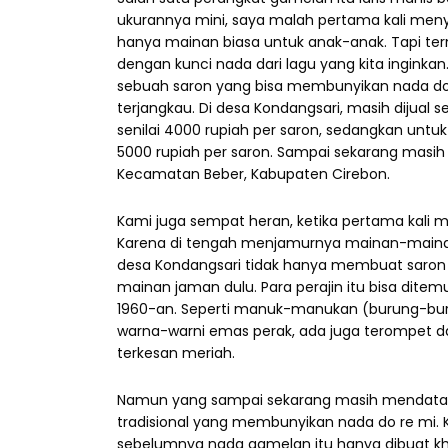
ukurannya mini, saya malah pertama kali meny
hanya mainan biasa untuk anak-anak. Tapi te
dengan kunci nada dari lagu yang kita inginkan
sebuah saron yang bisa membunyikan nada do
terjangkau. Di desa Kondangsari, masih dijual sen
senilai 4000 rupiah per saron, sedangkan untuk l
5000 rupiah per saron. Sampai sekarang masih 
Kecamatan Beber, Kabupaten Cirebon.
Kami juga sempat heran, ketika pertama kali m
Karena di tengah menjamurnya mainan-mainan m
desa Kondangsari tidak hanya membuat saron
mainan jaman dulu. Para perajin itu bisa dite
1960-an. Seperti manuk-manukan (burung-burun
warna-warni emas perak, ada juga terompet dar
terkesan meriah.
Namun yang sampai sekarang masih mendatan
tradisional yang membunyikan nada do re mi.
sebelumnya nada gamelan itu hanya dibuat kh