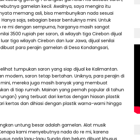
ebutnya gamelan kecil. Awalnya, saya mengira itu
rnyata memang asli, bisa membunyikan nada sesuai
. Hanya saja, sebagian besar bentuknya mini. Untuk
 re mi dengan sempurna, harganya masih sangat
ilai 3500 rupiah per saron, di wilayah tiga Cirebon dijual
uar tiga wilayah Cirebon dan luar Jawa, dijual senilai
dibuat para perajin gamelan di Desa Kondangsari,
elihat tumpukan saron yang siap dijual ke Kalimantan.
odern, saron tetap bertahan. Uniknya, para perajin di
 mini, mereka juga masih banyak yang membuat
mukan di tiap rumah. Mainan yang pernah popular di tahun
gan) yang terbuat dari kertas dengan hiasan plastik
i kertas dan dihiasi dengan plastik warna-warni hingga
gkan untung besar adalah gamelan. Alat musik
 Kenapa kami menyebutnya nada do re mi, karena
usus nada lagu-lagu Sunda dan belum dibuat khusus