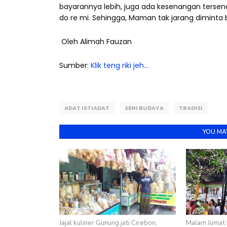
bayarannya lebih, juga ada kesenangan ters
do re mi. Sehingga, Maman tak jarang diminta b
Oleh Alimah Fauzan
Sumber:
Klik teng riki jeh...
ADAT ISTIADAT
SENI BUDAYA
TRADISI
YOU MAY
Jajal kuliner Gunung jati Cirebon,
Malam Jumat 