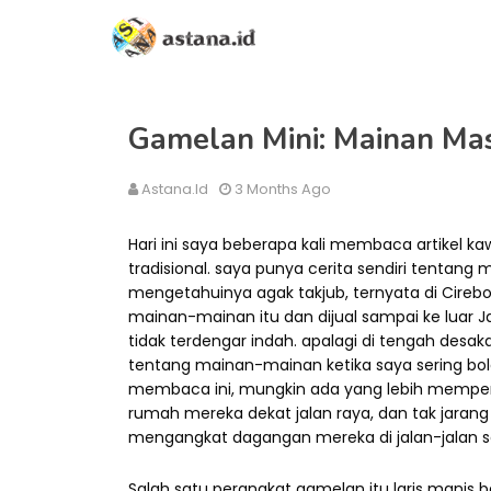
Gamelan Mini: Mainan Masa
Astana.id
3 Months Ago
Hari ini saya beberapa kali membaca artike
tradisional. saya punya cerita sendiri tentang m
mengetahuinya agak takjub, ternyata di Cireb
mainan-mainan itu dan dijual sampai ke luar J
tidak terdengar indah. apalagi di tengah desak
tentang mainan-mainan ketika saya sering bola
membaca ini, mungkin ada yang lebih memperh
rumah mereka dekat jalan raya, dan tak jaran
mengangkat dagangan mereka di jalan-jalan sek
Salah satu perangkat gamelan itu laris manis 