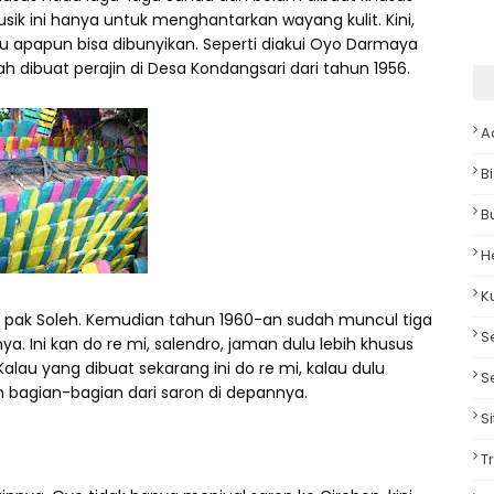
ik ini hanya untuk menghantarkan wayang kulit. Kini,
u apapun bisa dibunyikan. Seperti diakui Oyo Darmaya
ah dibuat perajin di Desa Kondangsari dari tahun 1956.
A
B
B
H
K
ma pak Soleh. Kemudian tahun 1960-an sudah muncul tiga
S
. Ini kan do re mi, salendro, jaman dulu lebih khusus
Kalau yang dibuat sekarang ini do re mi, kalau dulu
S
 bagian-bagian dari saron di depannya.
S
T