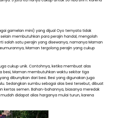
lnya. 3 juta itu hanya cukup untuk 50 ribu brim. Karena
i gamelan mini) yang dijual Oyo ternyata tidak
 selain membutuhkan para perajin handal, mengolah
perti salah satu perajin yang disewanya, namanya Maman
n seumurannya, Maman tergolong perajin yang cukup
uga cukup unik. Contohnya, ketika membuat alas
 besi, Maman membutuhkan waktu sekitar tiga
ng dibunyikan dari besi. Besi yang digunakan juga
lu. Sedangkan sumbu sebagai alas besi tersebut, dibuat
gan kertas semen. Bahan-bahannya, biasanya meredak
 mudah didapat alias harganya mulai turun, karena