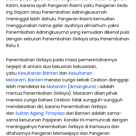
Karim, karena ayah Pangeran Rasmi yaitu Pangeran Seda
ing Gayam atau Panembahan Adiningkusumah
meninggal lebih dahulu. Pangeran Rasmi kemudian
menggunakan nama gelar ayahnya almarhum yakni
Panembahan Adiningkusuma yang kemudian dikenal pula
dengan sebutan Panembahan Girilaya atau Panembahan
Ratu II.
Panembahan Girilaya pada masa pemerintahannya
terjepit di antara dua kekuatan kekuasaan,
yaitu
Kesultanan Banten
dan
Kesultanan
Mataram
.
Banten
merasa curiga sebab Cirebon dianggap
lebih mendekat ke
Mataram
(
Amangkurat I
adalah
mertua Panembahan Girilaya). Mataram dilain pihak
merasa curiga bahwa Cirebon tidak sungguh-sungguh
mendekatkan diri, karena Panembahan Girilaya
dan
Sultan Ageng Tirtayasa
dari Banten adalah sama-
sama keturunan Pajajaran. Kondisi ini memuncak dengan
meninggalnya Panembahan Girilaya di Kartasura dan
ditahannya Pangeran Martawijaya dan Pangeran