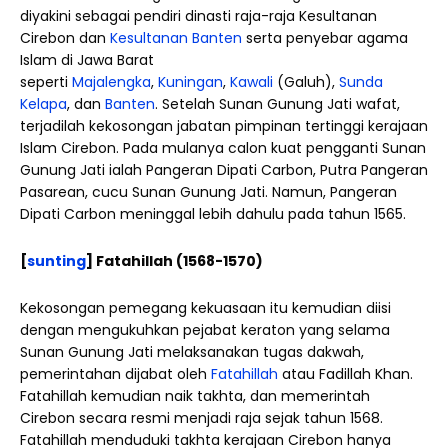
diyakini sebagai pendiri dinasti raja-raja Kesultanan
Cirebon dan
Kesultanan Banten
serta penyebar agama
Islam di Jawa Barat
seperti
Majalengka
,
Kuningan
,
Kawali
(Galuh),
Sunda
Kelapa
, dan
Banten
. Setelah Sunan Gunung Jati wafat,
terjadilah kekosongan jabatan pimpinan tertinggi kerajaan
Islam Cirebon. Pada mulanya calon kuat pengganti Sunan
Gunung Jati ialah Pangeran Dipati Carbon, Putra Pangeran
Pasarean, cucu Sunan Gunung Jati. Namun, Pangeran
Dipati Carbon meninggal lebih dahulu pada tahun 1565.
[
sunting
] Fatahillah (1568-1570)
Kekosongan pemegang kekuasaan itu kemudian diisi
dengan mengukuhkan pejabat keraton yang selama
Sunan Gunung Jati melaksanakan tugas dakwah,
pemerintahan dijabat oleh
Fatahillah
atau Fadillah Khan.
Fatahillah kemudian naik takhta, dan memerintah
Cirebon secara resmi menjadi raja sejak tahun 1568.
Fatahillah menduduki takhta kerajaan Cirebon hanya